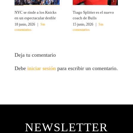
NYC se rinde a los Knicks
Tiago Splitter es el nuevo
J
en un espectacular desfile
coach de Bulls
N
18 junio, 2026
|
Sin
15 junio, 2026
|
Sin
1
comentarios
comentarios
c
Deja tu comentario
Debe
iniciar sesión
para escribir un comentario.
NEWSLETTER