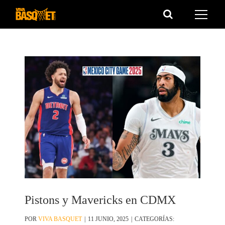
Saltar
al
contenido
Pistons y Mavericks en CDMX
POR
VIVA BASQUET
|
11 JUNIO, 2025
|
CATEGORÍAS: