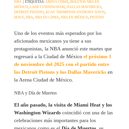
NBA
|
ETIQUETAS:
ARENA CDMX
,
BOLETOS NBA EN
MÉXICO
,
CADE CUNNINGHAM
,
DALLAS MAVERICKS
,
DETROIT PISTONS
,
KLAY THOMPSON ANTHONY DAVIS
,
MAVS
,
NBA
,
NBA EN CDMX
,
NBA EN MÉXICO
,
PISTONS
Uno de los eventos más esperados por los
aficionados mexicanos ya tiene a sus
protagonistas, la NBA anunció este martes que
regresará a la Ciudad de México
el próximo 1
de noviembre del 2025 con el partido entre
los Detroit Pistons y los Dallas Mavericks
en
la Arena Ciudad de México.
NBA y Día de Muertos
El año pasado, la visita de Miami Heat y los
Washington Wizards
coincidió con una de las
celebraciones más importantes para los
mexicanos como es el
Día de Muertos
, se