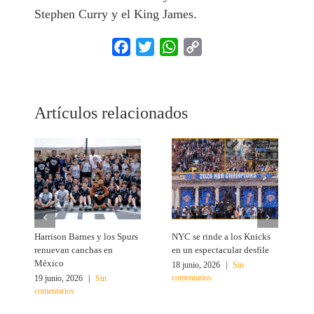
Stephen Curry y el King James.
Facebook
Twitter
WhatsApp
Copy
Link
Artículos relacionados
Harrison Barnes y los Spurs
NYC se rinde a los Knicks
T
renuevan canchas en
en un espectacular desfile
c
México
18 junio, 2026
|
Sin
1
comentarios
c
19 junio, 2026
|
Sin
comentarios