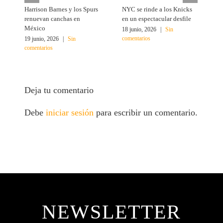
Harrison Barnes y los Spurs
NYC se rinde a los Knicks
T
renuevan canchas en
en un espectacular desfile
c
México
18 junio, 2026
|
Sin
1
comentarios
c
19 junio, 2026
|
Sin
comentarios
Deja tu comentario
Debe
iniciar sesión
para escribir un comentario.
NEWSLETTER