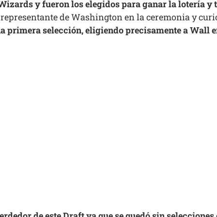
os Wizards y fueron los elegidos para ganar la lotería y
l representante de Washington en la ceremonia y cur
a primera selección, eligiendo precisamente a Wall en
perdedor de este Draft ya que se quedó sin selecciones