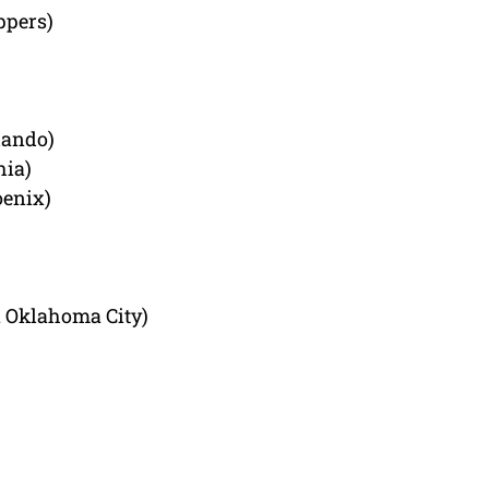
ppers)
lando)
hia)
oenix)
a Oklahoma City)