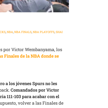
CKS
,
NBA
,
NBA FINALS
,
NBA PLAYOFFS
,
SHAI
dos por Victor Wembanyama, los
as Finales de la NBA donde se
ro a los jóvenes Spurs no les
 back.
Comandados por Victor
ia 111-103 para acabar con el
upuesto, volver a las Finales de