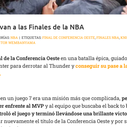
van a las Finales de la NBA
ORÍAS:
NBA
|
ETIQUETAS:
FINAL DE CONFERENCIA OESTE
,
FINALES NBA
,
KNI
CTOR WEMBANYAMA
l de la Conferencia Oeste
en una batalla épica, guia
nter para derrotar al Thunder y
conseguir su pase a l
.
 en un juego 7 era una misión más que complicada,
pe
ner enfrente al MVP
y al equipo que buscaba el back to
ó el juego y terminó llevándose una brillante victor
r nuevamente el título de la Conferencia Oeste y por s