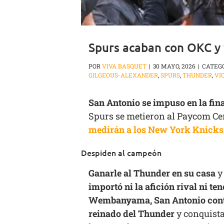
Spurs acaban con OKC y 
POR
VIVA BASQUET
|
30 MAYO, 2026
|
CATEG
GILGEOUS-ALEXANDER
,
SPURS
,
THUNDER
,
VI
San Antonio se impuso en la fina
Spurs se metieron al Paycom Ce
medirán a los New York Knicks
Despiden al campeón
Ganarle al Thunder en su casa
y
importó ni la afición rival ni te
Wembanyama, San Antonio control
reinado del Thunder
y conquista