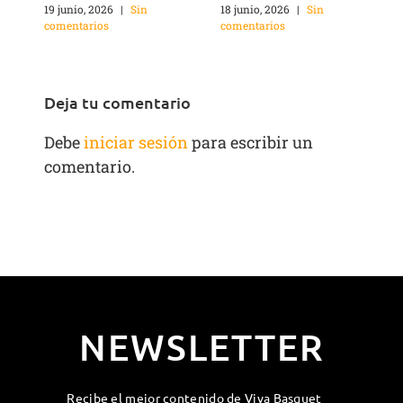
c
19 junio, 2026
|
Sin
18 junio, 2026
|
Sin
comentarios
comentarios
Deja tu comentario
Debe
iniciar sesión
para escribir un
comentario.
NEWSLETTER
Recibe el mejor contenido de Viva Basquet