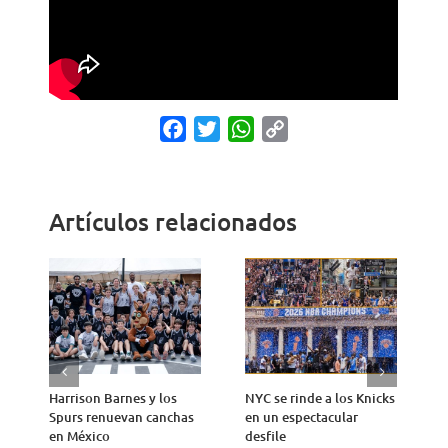
Facebook
Twitter
WhatsApp
Copy
Link
Artículos relacionados
Harrison Barnes y los
NYC se rinde a los Knicks
T
Spurs renuevan canchas
en un espectacular
n
en México
desfile
1