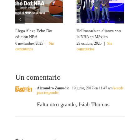
Llega Alexa Echo Dot
Hellmann’s en alianza con
L
edición NBA
la NBA en México
r
6 noviembre, 2025
|
Sin
29 octubre, 2025
|
Sin
1
comentarios
comentarios
c
Un comentario
Alexandro Zamudio
19 junio, 2017 en 11:47 am
Accede
para responder
Falta otro grande, Isiah Thomas