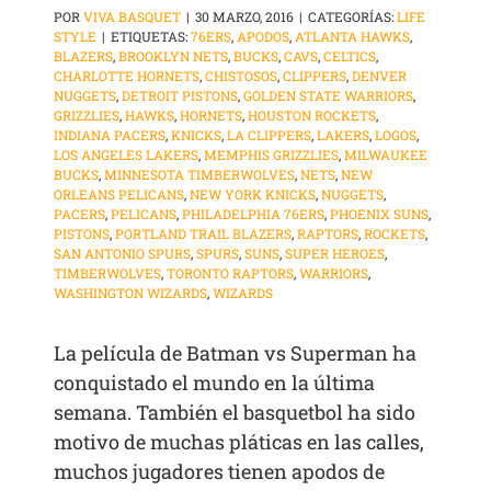
POR
VIVA BASQUET
|
30 MARZO, 2016
|
CATEGORÍAS:
LIFE
STYLE
|
ETIQUETAS:
76ERS
,
APODOS
,
ATLANTA HAWKS
,
BLAZERS
,
BROOKLYN NETS
,
BUCKS
,
CAVS
,
CELTICS
,
CHARLOTTE HORNETS
,
CHISTOSOS
,
CLIPPERS
,
DENVER
NUGGETS
,
DETROIT PISTONS
,
GOLDEN STATE WARRIORS
,
GRIZZLIES
,
HAWKS
,
HORNETS
,
HOUSTON ROCKETS
,
INDIANA PACERS
,
KNICKS
,
LA CLIPPERS
,
LAKERS
,
LOGOS
,
LOS ANGELES LAKERS
,
MEMPHIS GRIZZLIES
,
MILWAUKEE
BUCKS
,
MINNESOTA TIMBERWOLVES
,
NETS
,
NEW
ORLEANS PELICANS
,
NEW YORK KNICKS
,
NUGGETS
,
PACERS
,
PELICANS
,
PHILADELPHIA 76ERS
,
PHOENIX SUNS
,
PISTONS
,
PORTLAND TRAIL BLAZERS
,
RAPTORS
,
ROCKETS
,
SAN ANTONIO SPURS
,
SPURS
,
SUNS
,
SUPER HEROES
,
TIMBERWOLVES
,
TORONTO RAPTORS
,
WARRIORS
,
WASHINGTON WIZARDS
,
WIZARDS
La película de Batman vs Superman ha
conquistado el mundo en la última
semana. También el basquetbol ha sido
motivo de muchas pláticas en las calles,
muchos jugadores tienen apodos de