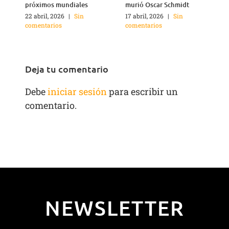
próximos mundiales
murió Oscar Schmidt
22 abril, 2026
|
Sin
17 abril, 2026
|
Sin
4
comentarios
comentarios
c
Deja tu comentario
Debe
iniciar sesión
para escribir un
comentario.
NEWSLETTER