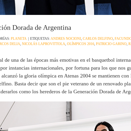
ción Dorada de Argentina
RÍAS:
PLANETA
|
ETIQUETAS:
ANDRES NOCIONI
,
CARLOS DELFINO
,
FACUNDO
RCOS DELIA
,
NICOLÁS LAPROVITTOLA
,
OLÍMPICOS 2016
,
PATRICIO GARINO
,
R
l de una de las épocas más emotivas en el basquetbol intern
or instancias internacionales, por fortuna para los que nos gu
 alcanzó la gloria olímpica en Atenas 2004 se mantienen con l
lfino. Basta decir que son el pie veterano de un renovado pla
iderarlos como los herederos de la Generación Dorada de Arg