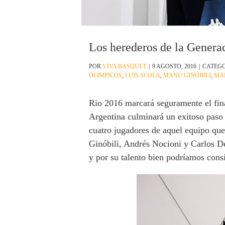
Los herederos de la Genera
POR
VIVA BASQUET
|
9 AGOSTO, 2016
|
CATEGO
OLÍMPICOS
,
LUIS SCOLA
,
MANU GINÓBILI
,
MA
Rio 2016 marcará seguramente el fina
Argentina culminará un exitoso paso p
cuatro jugadores de aquel equipo que
Ginóbili, Andrés Nocioni y Carlos De
y por su talento bien podríamos cons