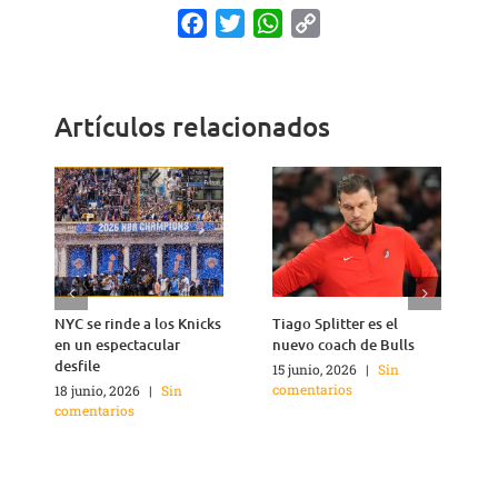
Facebook
Twitter
WhatsApp
Copy
Link
Artículos relacionados
NYC se rinde a los Knicks
Tiago Splitter es el
J
en un espectacular
nuevo coach de Bulls
q
desfile
15 junio, 2026
|
Sin
1
comentarios
c
18 junio, 2026
|
Sin
comentarios