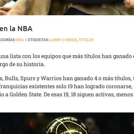
 en la NBA
EGORÍAS:
NBA
|
ETIQUETAS:
LARRY O´BRIEN
,
TITULOS
na lista con los equipos que más títulos han ganado 
rgo de su historia.
rs, Bulls, Spurs y Warrios han ganado 4 o más títulos, 
0 franquicias existentes solo 19 han logrado coronarse
o a Golden State. De esas 19, 18 siguen activas, menos 