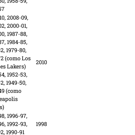
60, 1958-59,
57
10, 2008-09,
02, 2000-01,
00, 1987-88,
87, 1984-85,
2, 1979-80,
72 (como Los
2010
es Lakers)
54, 1952-53,
2, 1949-50,
49 (como
eapolis
s)
98, 1996-97,
96, 1992-93,
1998
2, 1990-91