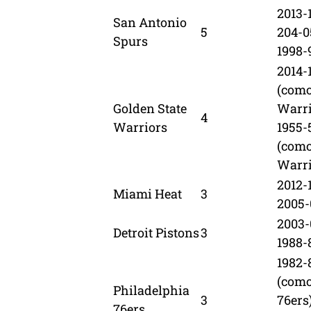
2013-
San Antonio
5
204-0
Spurs
1998-
2014-
(como
Golden State
Warri
4
Warriors
1955-
(como
Warri
2012-1
Miami Heat
3
2005-
2003-
Detroit Pistons
3
1988-
1982-
(como
Philadelphia
3
76ers
76ers