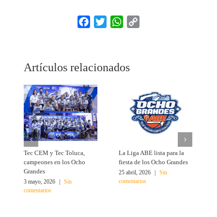
Facebook
Twitter
WhatsApp
Copy
Link
Artículos relacionados
Tec CEM y Tec Toluca,
La Liga ABE lista para la
B
campeones en los Ocho
fiesta de los Ocho Grandes
p
Grandes
25 abril, 2026
|
Sin
1
comentarios
c
3 mayo, 2026
|
Sin
comentarios