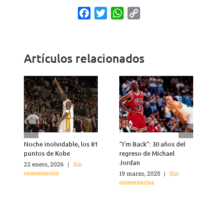
Facebook
Twitter
WhatsApp
Copy
Link
Artículos relacionados
Noche inolvidable, los 81
“I’m Back”: 30 años del
4
puntos de Kobe
regreso de Michael
Jordan
22 enero, 2026
|
Sin
2
comentarios
c
19 marzo, 2025
|
Sin
comentarios