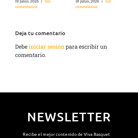
c
19 junio, 2026
|
Sin
18 junio, 2026
|
Sin
comentarios
comentarios
Deja tu comentario
Debe
iniciar sesión
para escribir un
comentario.
NEWSLETTER
Recibe el mejor contenido de Viva Basquet