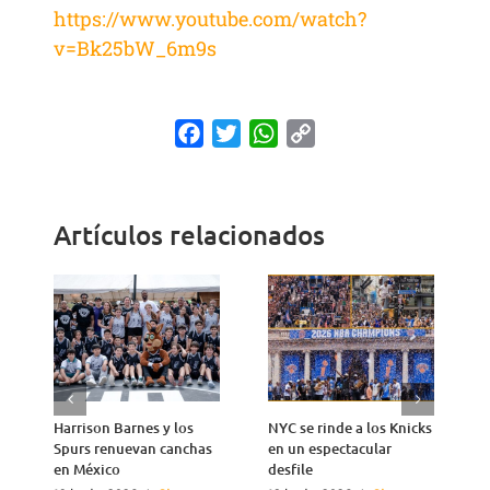
https://www.youtube.com/watch?
v=Bk25bW_6m9s
Facebook
Twitter
WhatsApp
Copy
Link
Artículos relacionados
Harrison Barnes y los
NYC se rinde a los Knicks
T
Spurs renuevan canchas
en un espectacular
n
en México
desfile
1