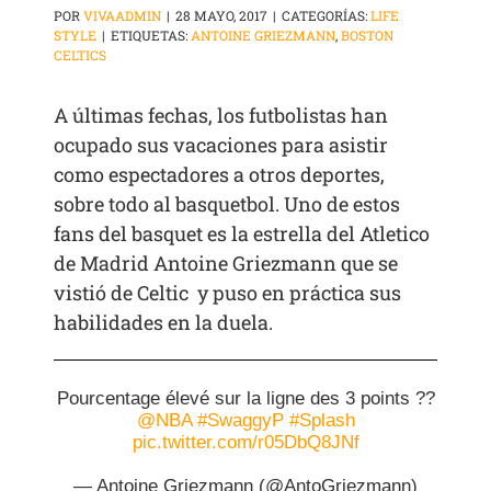
POR
VIVAADMIN
|
28 MAYO, 2017
|
CATEGORÍAS:
LIFE
STYLE
|
ETIQUETAS:
ANTOINE GRIEZMANN
,
BOSTON
CELTICS
A últimas fechas, los futbolistas han
ocupado sus vacaciones para asistir
como espectadores a otros deportes,
sobre todo al basquetbol. Uno de estos
fans del basquet es la estrella del Atletico
de Madrid Antoine Griezmann que se
vistió de Celtic y puso en práctica sus
habilidades en la duela.
Pourcentage élevé sur la ligne des 3 points ??
@NBA
#SwaggyP
#Splash
pic.twitter.com/r05DbQ8JNf
— Antoine Griezmann (@AntoGriezmann)