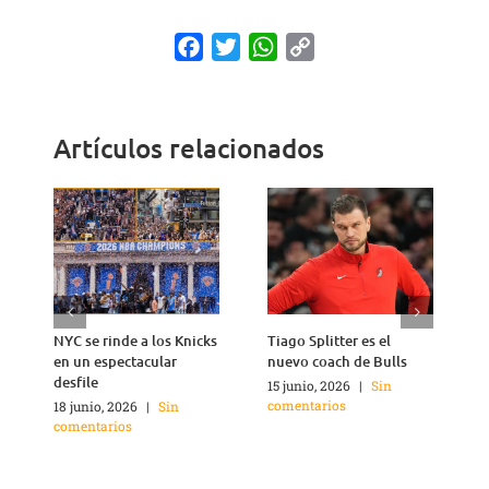
Facebook
Twitter
WhatsApp
Copy
Link
Artículos relacionados
NYC se rinde a los Knicks
Tiago Splitter es el
J
en un espectacular
nuevo coach de Bulls
q
desfile
15 junio, 2026
|
Sin
1
comentarios
c
18 junio, 2026
|
Sin
comentarios