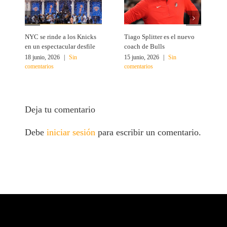
NYC se rinde a los Knicks
Tiago Splitter es el nuevo
J
en un espectacular desfile
coach de Bulls
N
18 junio, 2026
|
Sin
15 junio, 2026
|
Sin
1
comentarios
comentarios
c
Deja tu comentario
Debe
iniciar sesión
para escribir un comentario.