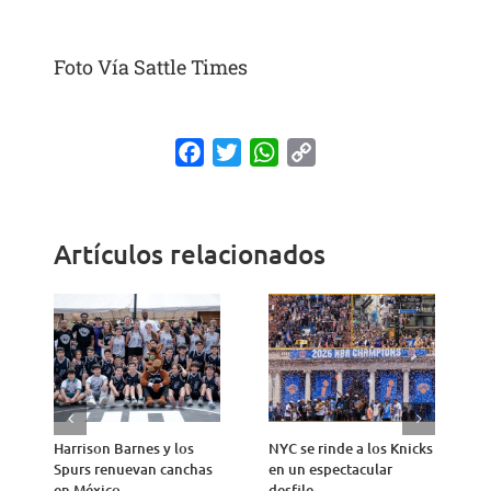
Foto Vía Sattle Times
Facebook
Twitter
WhatsApp
Copy
Link
Artículos relacionados
Harrison Barnes y los
NYC se rinde a los Knicks
T
Spurs renuevan canchas
en un espectacular
n
en México
desfile