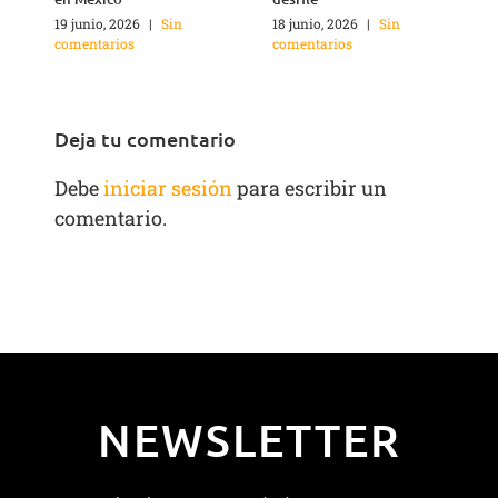
1
c
19 junio, 2026
|
Sin
18 junio, 2026
|
Sin
comentarios
comentarios
Deja tu comentario
Debe
iniciar sesión
para escribir un
comentario.
NEWSLETTER