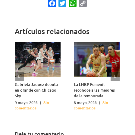
Facebook
Twitter
WhatsApp
Copy
Link
Artículos relacionados
Gabriela Jaquez debuta
La LNBP Femenil
C
en grande con Chicago
reconoce a las mejores
r
Sky
de la temporada
1
c
9 mayo, 2026
|
Sin
8 mayo, 2026
|
Sin
comentarios
comentarios
Deja tu comentario