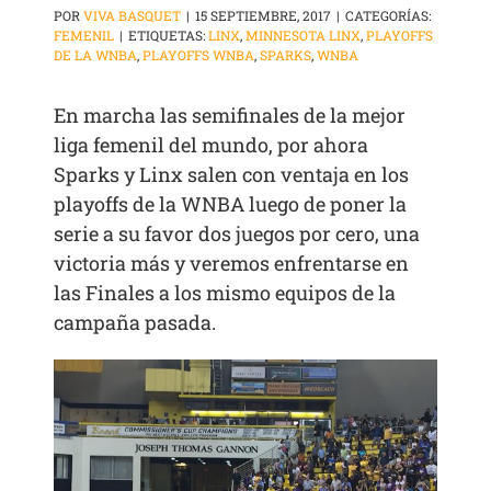
POR
VIVA BASQUET
|
15 SEPTIEMBRE, 2017
|
CATEGORÍAS:
FEMENIL
|
ETIQUETAS:
LINX
,
MINNESOTA LINX
,
PLAYOFFS
DE LA WNBA
,
PLAYOFFS WNBA
,
SPARKS
,
WNBA
En marcha las semifinales de la mejor
liga femenil del mundo, por ahora
Sparks y Linx salen con ventaja en los
playoffs de la WNBA luego de poner la
serie a su favor dos juegos por cero, una
victoria más y veremos enfrentarse en
las Finales a los mismo equipos de la
campaña pasada.