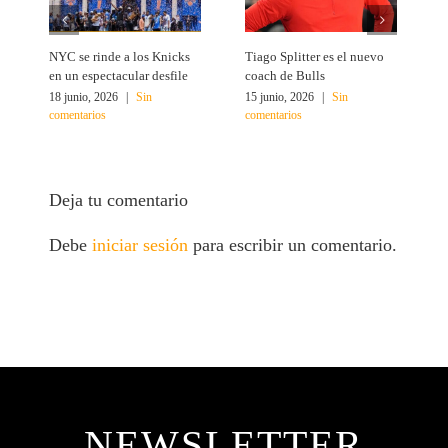
NYC se rinde a los Knicks
Tiago Splitter es el nuevo
J
en un espectacular desfile
coach de Bulls
N
18 junio, 2026
|
Sin
15 junio, 2026
|
Sin
1
comentarios
comentarios
c
Deja tu comentario
Debe
iniciar sesión
para escribir un comentario.
NEWSLETTER