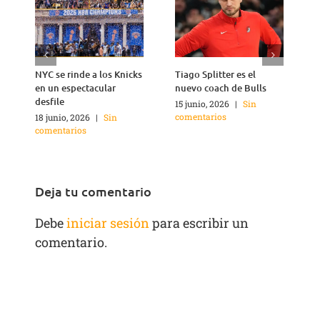
NYC se rinde a los Knicks
Tiago Splitter es el
J
en un espectacular
nuevo coach de Bulls
q
desfile
15 junio, 2026
|
Sin
1
comentarios
c
18 junio, 2026
|
Sin
comentarios
Deja tu comentario
Debe
iniciar sesión
para escribir un
comentario.