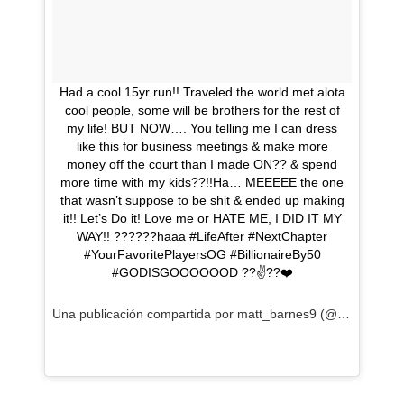
Had a cool 15yr run!! Traveled the world met alota
cool people, some will be brothers for the rest of
my life! BUT NOW…. You telling me I can dress
like this for business meetings & make more
money off the court than I made ON?? & spend
more time with my kids??!!Ha… MEEEEE the one
that wasn’t suppose to be shit & ended up making
it!! Let’s Do it! Love me or HATE ME, I DID IT MY
WAY!! ??????haaa #LifeAfter #NextChapter
#YourFavoritePlayersOG #BillionaireBy50
#GODISGOOOOOOD ??✌??❤️
Una publicación compartida por matt_barnes9 (@matt_barnes9) el