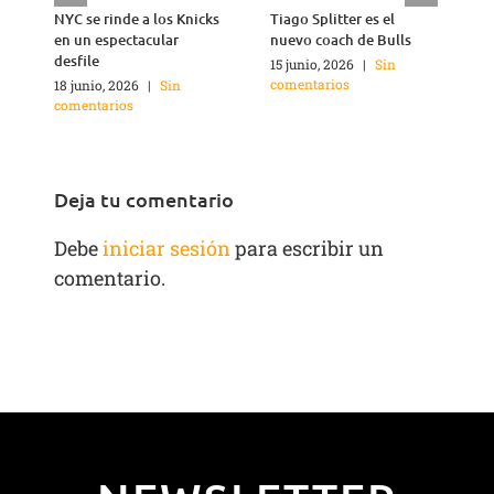
NYC se rinde a los Knicks
Tiago Splitter es el
J
en un espectacular
nuevo coach de Bulls
q
desfile
15 junio, 2026
|
Sin
1
comentarios
c
18 junio, 2026
|
Sin
comentarios
Deja tu comentario
Debe
iniciar sesión
para escribir un
comentario.