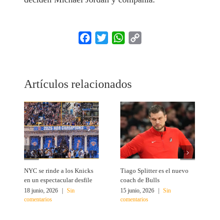
Facebook
Twitter
WhatsApp
Copy
Link
Artículos relacionados
NYC se rinde a los Knicks
Tiago Splitter es el nuevo
J
en un espectacular desfile
coach de Bulls
N
18 junio, 2026
|
Sin
15 junio, 2026
|
Sin
1
comentarios
comentarios
c