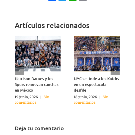
Link
Artículos relacionados
Harrison Barnes y los
NYC se rinde a los Knicks
T
Spurs renuevan canchas
en un espectacular
n
en México
desfile
1
c
19 junio, 2026
|
Sin
18 junio, 2026
|
Sin
comentarios
comentarios
Deja tu comentario