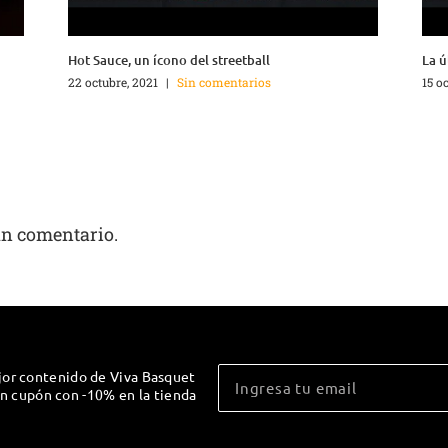
Hot Sauce, un ícono del streetball
La ú
22 octubre, 2021
|
Sin comentarios
15 o
un comentario.
jor contenido de Viva Basquet
un cupón con -10% en la tienda