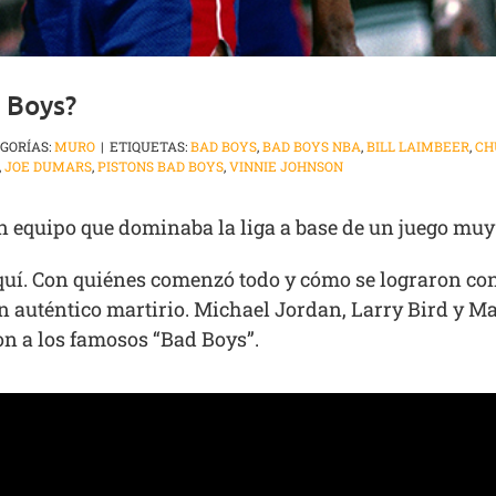
 Boys?
GORÍAS:
MURO
|
ETIQUETAS:
BAD BOYS
,
BAD BOYS NBA
,
BILL LAIMBEER
,
CH
,
JOE DUMARS
,
PISTONS BAD BOYS
,
VINNIE JOHNSON
un equipo que dominaba la liga a base de un juego muy f
quí. Con quiénes comenzó todo y cómo se lograron con
 un auténtico martirio. Michael Jordan, Larry Bird y 
ron a los famosos “Bad Boys”.