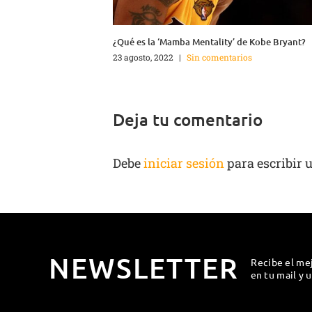
¿Qué es la ‘Mamba Mentality’ de Kobe Bryant?
23 agosto, 2022
|
Sin comentarios
Deja tu comentario
Debe
iniciar sesión
para escribir 
NEWSLETTER
Recibe el me
en tu mail y 