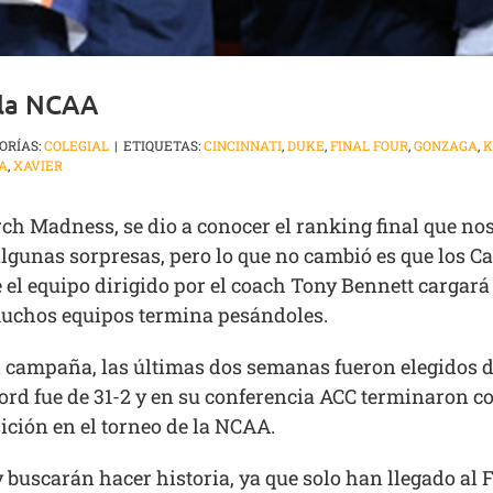
 la NCAA
ORÍAS:
COLEGIAL
|
ETIQUETAS:
CINCINNATI
,
DUKE
,
FINAL FOUR
,
GONZAGA
,
K
IA
,
XAVIER
ch Madness, se dio a conocer el ranking final que nos
gunas sorpresas, pero lo que no cambió es que los Ca
el equipo dirigido por el coach Tony Bennett cargará 
 muchos equipos termina pesándoles.
n campaña, las últimas dos semanas fueron elegidos
ord fue de 31-2 y en su conferencia ACC terminaron co
ición en el torneo de la NCAA.
buscarán hacer historia, ya que solo han llegado al 