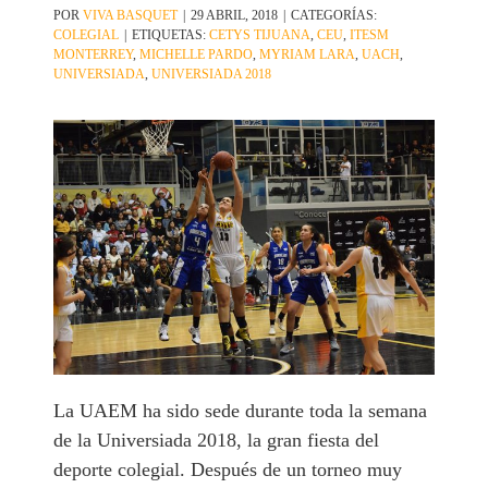
POR
VIVA BASQUET
|
29 ABRIL, 2018
|
CATEGORÍAS:
COLEGIAL
|
ETIQUETAS:
CETYS TIJUANA
,
CEU
,
ITESM
MONTERREY
,
MICHELLE PARDO
,
MYRIAM LARA
,
UACH
,
UNIVERSIADA
,
UNIVERSIADA 2018
La UAEM ha sido sede durante toda la semana
de la Universiada 2018, la gran fiesta del
deporte colegial. Después de un torneo muy