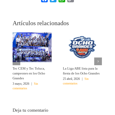
Link
Artículos relacionados
Tec CEM y Tec Toluca,
La Liga ABE lista para la
B
campeones en los Ocho
fiesta de los Ocho Grandes
p
Grandes
25 abril, 2026
|
Sin
1
comentarios
c
3 mayo, 2026
|
Sin
comentarios
Deja tu comentario