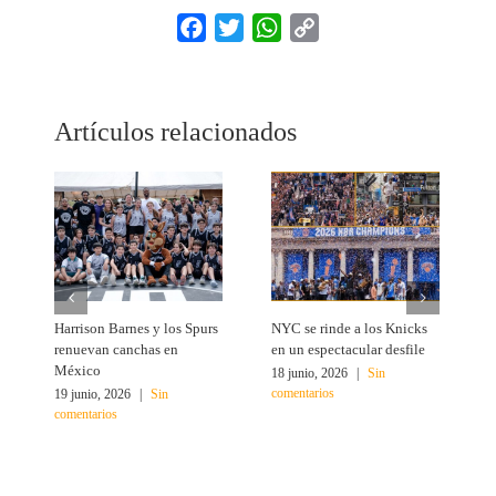
Facebook
Twitter
WhatsApp
Copy
Link
Artículos relacionados
Harrison Barnes y los Spurs
NYC se rinde a los Knicks
T
renuevan canchas en
en un espectacular desfile
c
México
18 junio, 2026
|
Sin
1
comentarios
c
19 junio, 2026
|
Sin
comentarios