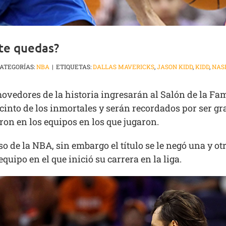
te quedas?
ATEGORÍAS:
NBA
|
ETIQUETAS:
DALLAS MAVERICKS
,
JASON KIDD
,
KIDD
,
NAS
movedores de la historia ingresarán al Salón de la Fa
ecinto de los inmortales y serán recordados por ser g
ron en los equipos en los que jugaron.
o de la NBA, sin embargo el título se le negó una y ot
quipo en el que inició su carrera en la liga.