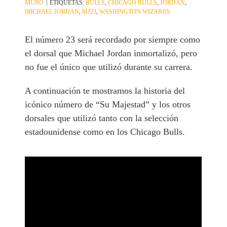
MURO
|
ETIQUETAS:
BULLS
,
CHICAGO BULLS
,
JORDAN
,
MICHAEL JORDAN
,
MJ23
,
WASHINGTON WIZARDS
El número 23 será recordado por siempre como
el dorsal que Michael Jordan inmortalizó, pero
no fue el único que utilizó durante su carrera.
A continuación te mostramos la historia del
icónico número de “Su Majestad” y los otros
dorsales que utilizó tanto con la selección
estadounidense como en los Chicago Bulls.