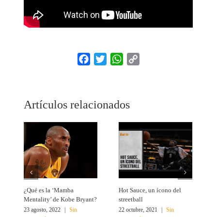
Facebook
Twitter
WhatsApp
Copy
Link
Artículos relacionados
¿Qué es la ‘Mamba
Hot Sauce, un ícono del
L
Mentality’ de Kobe Bryant?
streetball
e
23 agosto, 2022
|
Sin
22 octubre, 2021
|
Sin
1