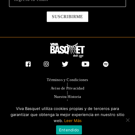
Términos y Condiciones
|
Aviso de Privacidad
|
Nuestra Historia
|
Contacto Directo
Viva Basquet utiliza cookies propias y de terceros para
|
Publicidad
garantizar que obtenga la mejor experiencia en nuestro sitio
web.
Leer Más
®TODOS LOS DERECHOS RESERVADOS 2023. GRUPO OLIMPIA
Entendido
EDITORES.