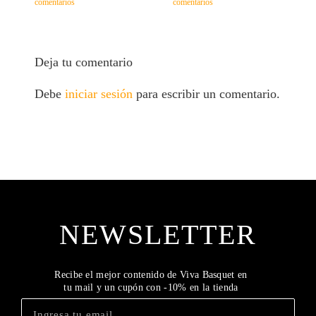
comentarios
comentarios
c
Deja tu comentario
Debe
iniciar sesión
para escribir un comentario.
NEWSLETTER
Recibe el mejor contenido de Viva Basquet en
tu mail y un cupón con -10% en la tienda