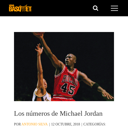
Saltar
al
contenido
Los números de Michael Jordan
POR
ANTONIO SILVA
|
12 OCTUBRE, 2018
|
CATEGORÍAS: