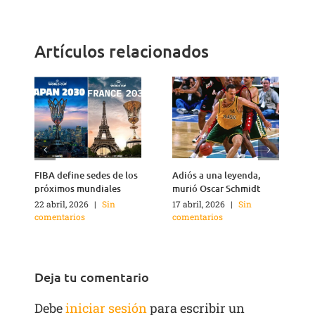
Link
Artículos relacionados
FIBA define sedes de los
Adiós a una leyenda,
A
próximos mundiales
murió Oscar Schmidt
22 abril, 2026
|
Sin
17 abril, 2026
|
Sin
4
comentarios
comentarios
c
Deja tu comentario
Debe
iniciar sesión
para escribir un