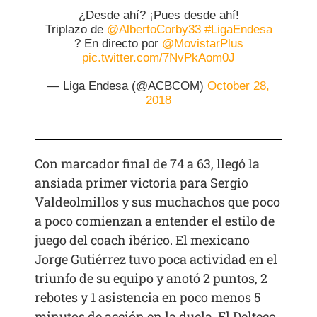
¿Desde ahí? ¡Pues desde ahí!
Triplazo de
@AlbertoCorby33
#LigaEndesa
? En directo por
@MovistarPlus
pic.twitter.com/7NvPkAom0J
— Liga Endesa (@ACBCOM)
October 28,
2018
Con marcador final de 74 a 63, llegó la
ansiada primer victoria para Sergio
Valdeolmillos y sus muchachos que poco
a poco comienzan a entender el estilo de
juego del coach ibérico. El mexicano
Jorge Gutiérrez tuvo poca actividad en el
triunfo de su equipo y anotó 2 puntos, 2
rebotes y 1 asistencia en poco menos 5
minutos de acción en la duela. El Delteco