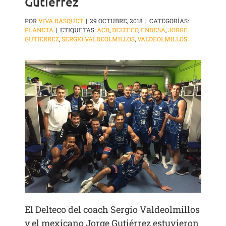
Gutiérrez
POR
VIVA BASQUET
|
29 OCTUBRE, 2018
|
CATEGORÍAS:
PLANETA
|
ETIQUETAS:
ACB
,
DELTECO
,
ENDESA
,
JORGE
GUTIERREZ
,
SERGIO VALDEOLMILLOS
,
VALDEOLMILLOS
El Delteco del coach Sergio Valdeolmillos
y el mexicano Jorge Gutiérrez estuvieron