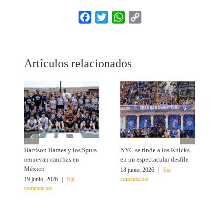
Facebook
Twitter
WhatsApp
Copy
Link
Artículos relacionados
Harrison Barnes y los Spurs
NYC se rinde a los Knicks
T
renuevan canchas en
en un espectacular desfile
c
México
18 junio, 2026
|
Sin
1
comentarios
c
19 junio, 2026
|
Sin
comentarios