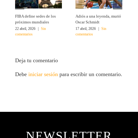
FIBA define sedes de los
Adiós a una leyenda, murió
A
próximos mundiales
Oscar Schmidt
22 abril, 2026
|
Sin
17 abril, 2026
|
Sin
4
comentarios
comentarios
c
Deja tu comentario
Debe
iniciar sesión
para escribir un comentario.
NEWSLETTER