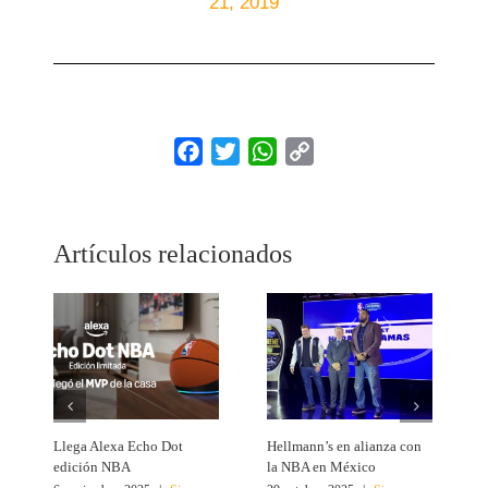
21, 2019
Facebook
Twitter
WhatsApp
Copy
Link
Artículos relacionados
Llega Alexa Echo Dot
Hellmann’s en alianza con
L
edición NBA
la NBA en México
r