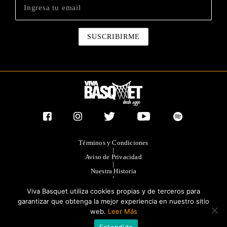
Términos y Condiciones
|
Aviso de Privacidad
|
Nuestra Historia
|
Contacto Directo
Viva Basquet utiliza cookies propias y de terceros para
|
Publicidad
garantizar que obtenga la mejor experiencia en nuestro sitio
web.
Leer Más
®TODOS LOS DERECHOS RESERVADOS 2023. GRUPO OLIMPIA
Entendido