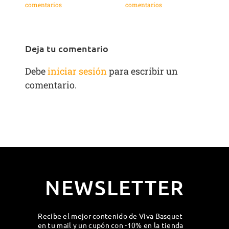
comentarios
comentarios
c
Deja tu comentario
Debe
iniciar sesión
para escribir un
comentario.
NEWSLETTER
Recibe el mejor contenido de Viva Basquet
en tu mail y un cupón con -10% en la tienda