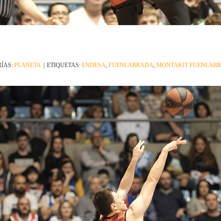
ÍAS:
PLANETA
|
ETIQUETAS:
ENDESA
,
FUENLABRADA
,
MONTAKIT FUENLAB