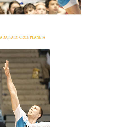
RADA
,
PACO CRUZ
,
PLANETA