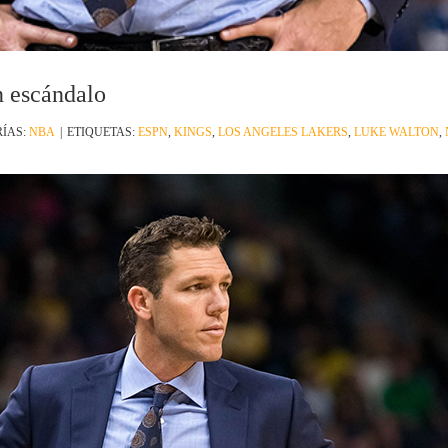
n escándalo
ÍAS:
NBA
|
ETIQUETAS:
ESPN
,
KINGS
,
LOS ANGELES LAKERS
,
LUKE WALTON
,