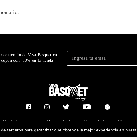
mentario.
or contenido de Viva Basquet en
n cupón con -10% en la tienda
y Condiciones
|
Aviso de Privacidad
|
Nuestra Historia
|
Contacto Directo
|
y de terceros para garantizar que obtenga la mejor experiencia en nuest
®TODOS LOS DERECHOS RESERVADOS 2023. GRUPO OLIMPIA EDITORES.