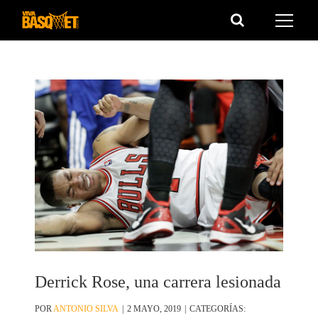
Saltar
al
contenido
Derrick Rose, una carrera lesionada
POR
ANTONIO SILVA
|
2 MAYO, 2019
|
CATEGORÍAS: