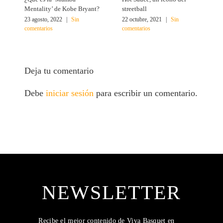
Mentality’ de Kobe Bryant?
streetball
e
23 agosto, 2022
|
Sin
22 octubre, 2021
|
Sin
1
comentarios
comentarios
c
Deja tu comentario
Debe
iniciar sesión
para escribir un comentario.
NEWSLETTER
Recibe el mejor contenido de Viva Basquet en