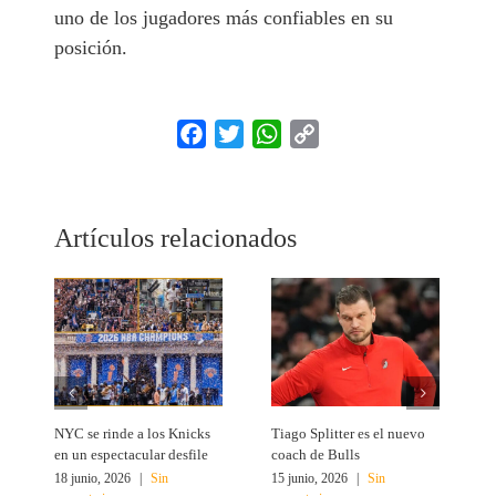
uno de los jugadores más confiables en su
posición.
Facebook
Twitter
WhatsApp
Copy
Link
Artículos relacionados
NYC se rinde a los Knicks
Tiago Splitter es el nuevo
J
en un espectacular desfile
coach de Bulls
N
18 junio, 2026
|
Sin
15 junio, 2026
|
Sin
1