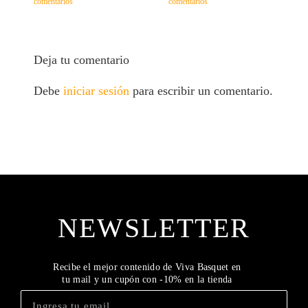
comentarios
comentarios
c
Deja tu comentario
Debe
iniciar sesión
para escribir un comentario.
NEWSLETTER
Recibe el mejor contenido de Viva Basquet en
tu mail y un cupón con -10% en la tienda