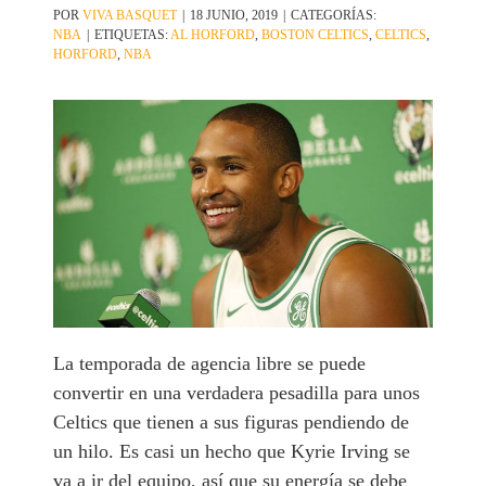
POR
VIVA BASQUET
|
18 JUNIO, 2019
|
CATEGORÍAS:
NBA
|
ETIQUETAS:
AL HORFORD
,
BOSTON CELTICS
,
CELTICS
,
HORFORD
,
NBA
La temporada de agencia libre se puede
convertir en una verdadera pesadilla para unos
Celtics que tienen a sus figuras pendiendo de
un hilo. Es casi un hecho que Kyrie Irving se
va a ir del equipo, así que su energía se debe