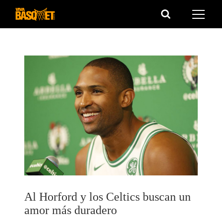
Saltar
al
contenido
Al Horford y los Celtics buscan un
amor más duradero