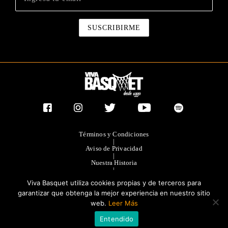
Términos y Condiciones
|
Aviso de Privacidad
|
Nuestra Historia
|
Contacto Directo
Viva Basquet utiliza cookies propias y de terceros para
|
Publicidad
garantizar que obtenga la mejor experiencia en nuestro sitio
web.
Leer Más
®TODOS LOS DERECHOS RESERVADOS 2023. GRUPO OLIMPIA
Entendido
EDITORES.