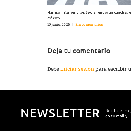
Harrison Barnes y los Spurs renuevan canchas 
México
19 junio, 2026
|
Sin comentarios
Deja tu comentario
Debe
iniciar sesión
para escribir 
NEWSLETTER
Recibe el me
en tu mail y 