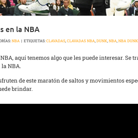
s en la NBA
ORÍAS:
NBA
|
ETIQUETAS:
CLAVADAS
,
CLAVADAS NBA
,
DUNK
,
NBA
,
NBA DUNK
a NBA, aquí tenemos algo que les puede interesar. Se tr
 la NBA.
fruten de este maratón de saltos y movimientos espec
ede brindar.