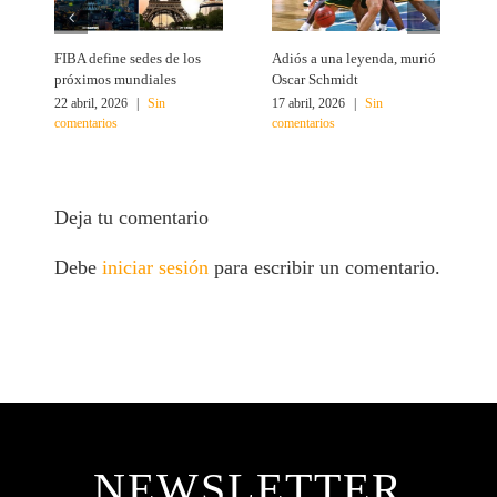
FIBA define sedes de los
Adiós a una leyenda, murió
A
próximos mundiales
Oscar Schmidt
22 abril, 2026
|
Sin
17 abril, 2026
|
Sin
4
comentarios
comentarios
c
Deja tu comentario
Debe
iniciar sesión
para escribir un comentario.
NEWSLETTER