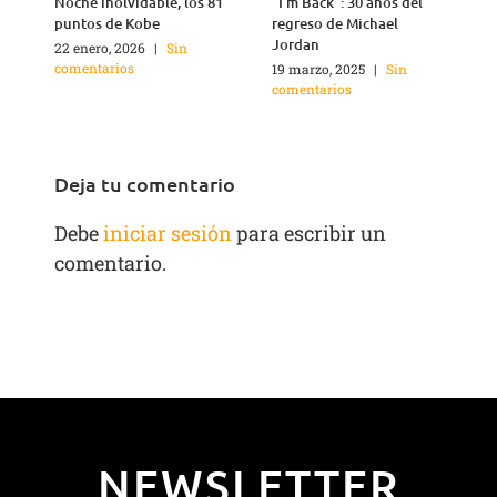
Noche inolvidable, los 81
“I’m Back”: 30 años del
4
puntos de Kobe
regreso de Michael
Jordan
22 enero, 2026
|
Sin
2
comentarios
c
19 marzo, 2025
|
Sin
comentarios
Deja tu comentario
Debe
iniciar sesión
para escribir un
comentario.
NEWSLETTER