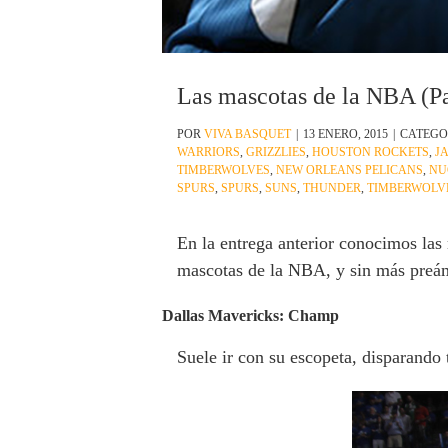
Las mascotas de la NBA (Pa
POR
VIVA BASQUET
|
13 ENERO, 2015
|
CATEGO
WARRIORS
,
GRIZZLIES
,
HOUSTON ROCKETS
,
J
TIMBERWOLVES
,
NEW ORLEANS PELICANS
,
NU
SPURS
,
SPURS
,
SUNS
,
THUNDER
,
TIMBERWOLV
En la entrega anterior conocimos las 
mascotas de la NBA, y sin más preám
Dallas Mavericks: Champ
Suele ir con su escopeta, disparando t