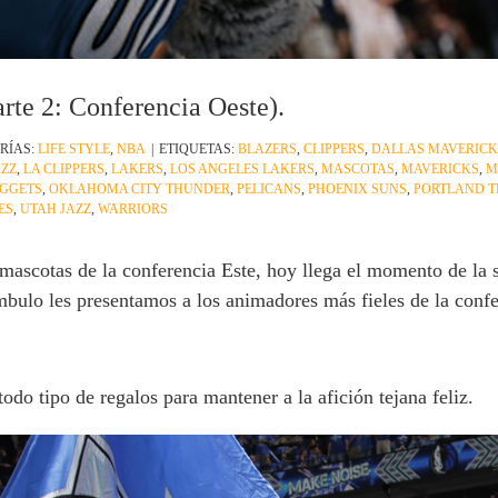
rte 2: Conferencia Oeste).
RÍAS:
LIFE STYLE
,
NBA
|
ETIQUETAS:
BLAZERS
,
CLIPPERS
,
DALLAS MAVERICK
AZZ
,
LA CLIPPERS
,
LAKERS
,
LOS ANGELES LAKERS
,
MASCOTAS
,
MAVERICKS
,
M
GGETS
,
OKLAHOMA CITY THUNDER
,
PELICANS
,
PHOENIX SUNS
,
PORTLAND T
ES
,
UTAH JAZZ
,
WARRIORS
mascotas de la conferencia Este, hoy llega el momento de la se
bulo les presentamos a los animadores más fieles de la confe
odo tipo de regalos para mantener a la afición tejana feliz.