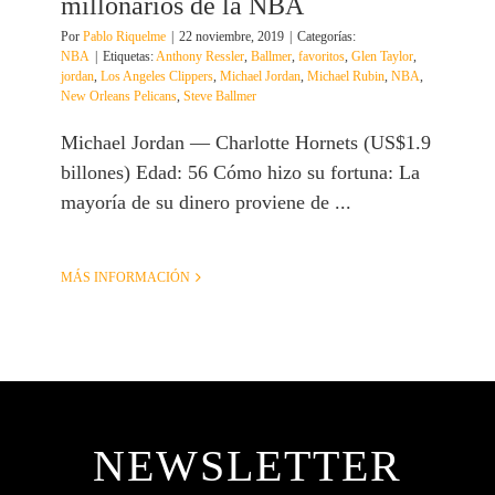
millonarios de la NBA
Por
Pablo Riquelme
|
22 noviembre, 2019
|
Categorías:
NBA
|
Etiquetas:
Anthony Ressler
,
Ballmer
,
favoritos
,
Glen Taylor
,
jordan
,
Los Angeles Clippers
,
Michael Jordan
,
Michael Rubin
,
NBA
,
New Orleans Pelicans
,
Steve Ballmer
Michael Jordan — Charlotte Hornets (US$1.9
billones) Edad: 56 Cómo hizo su fortuna: La
mayoría de su dinero proviene de ...
MÁS INFORMACIÓN
NEWSLETTER