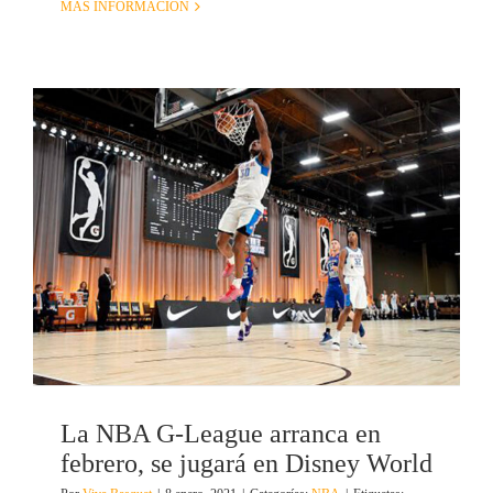
MÁS INFORMACIÓN
La NBA G-League arranca en
febrero, se jugará en Disney World