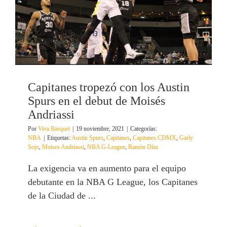
Capitanes tropezó con los Austin
Spurs en el debut de Moisés
Andriassi
Por
Viva Basquet
|
19 noviembre, 2021
|
Categorías:
NBA
|
Etiquetas:
Austin Spurs
,
Capitanes
,
Capitanes CDMX
,
Garly
Sojo
,
Moises Andriassi
,
NBA G-League
,
Ramón Díaz
La exigencia va en aumento para el equipo
debutante en la NBA G League, los Capitanes
de la Ciudad de ...