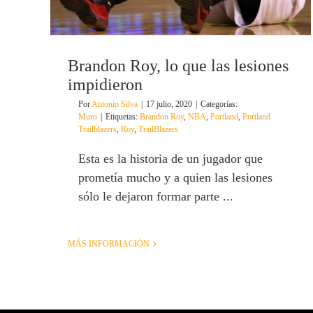
Brandon Roy, lo que las lesiones
impidieron
Por
Antonio Silva
|
17 julio, 2020
|
Categorías:
Muro
|
Etiquetas:
Brandon Roy
,
NBA
,
Portland
,
Portland
Trailblazers
,
Roy
,
TrailBlazers
Esta es la historia de un jugador que
prometía mucho y a quien las lesiones
sólo le dejaron formar parte ...
MÁS INFORMACIÓN