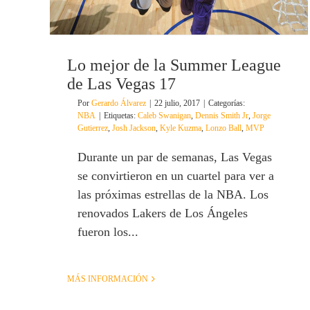
Lo mejor de la Summer League
de Las Vegas 17
Por
Gerardo Álvarez
|
22 julio, 2017
|
Categorías:
NBA
|
Etiquetas:
Caleb Swanigan
,
Dennis Smith Jr
,
Jorge
Gutierrez
,
Josh Jackson
,
Kyle Kuzma
,
Lonzo Ball
,
MVP
Durante un par de semanas, Las Vegas
se convirtieron en un cuartel para ver a
las próximas estrellas de la NBA. Los
renovados Lakers de Los Ángeles
fueron los...
MÁS INFORMACIÓN