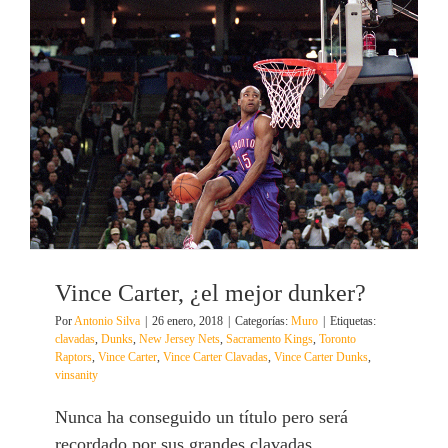
Vince Carter, ¿el mejor dunker?
Por
Antonio Silva
|
26 enero, 2018
|
Categorías:
Muro
|
Etiquetas:
clavadas
,
Dunks
,
New Jersey Nets
,
Sacramento Kings
,
Toronto
Raptors
,
Vince Carter
,
Vince Carter Clavadas
,
Vince Carter Dunks
,
vinsanity
Nunca ha conseguido un título pero será
recordado por sus grandes clavadas.