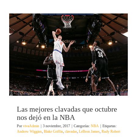
Las mejores clavadas que octubre
nos dejó en la NBA
Por
vivaAdmin
|
3 noviembre, 2017
|
Categorías:
NBA
|
Etiquetas:
Andrew Wiggins
,
Blake Griffin
,
clavadas
,
LeBron James
,
Rudy Robert