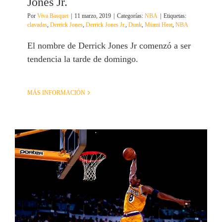
Jones Jr.
Por
Viva Basquet
|
11 marzo, 2019
|
Categorías:
NBA
|
Etiquetas:
clavadas
,
Derrick Jones
,
Derrick Jones Jr.
,
Dunk
,
Miami Heat
,
NBA
El nombre de Derrick Jones Jr comenzó a ser
tendencia la tarde de domingo.
MÁS INFORMACIÓN