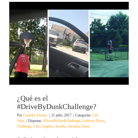
¿Qué es el
#DriveByDunkChallenge?
Por
Gerardo Álvarez
|
21 julio, 2017
|
Categorías:
Life
Style
|
Etiquetas:
#DriveByDunkChallenge
,
Anthony Davis
,
Challenge
,
Chris Staples
,
clavada
,
clavadas
,
Dunk