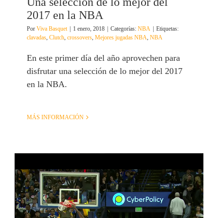
Una selección de lo mejor del
2017 en la NBA
Por
Viva Basquet
|
1 enero, 2018
|
Categorías:
NBA
|
Etiquetas:
clavadas
,
Clutch
,
crossovers
,
Mejores jugadas NBA
,
NBA
En este primer día del año aprovechen para
disfrutar una selección de lo mejor del 2017
en la NBA.
MÁS INFORMACIÓN