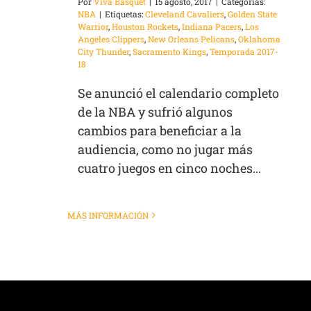
Por
Viva Basquet
|
15 agosto, 2017
|
Categorías:
NBA
|
Etiquetas:
Cleveland Cavaliers
,
Golden State
Warrior
,
Houston Rockets
,
Indiana Pacers
,
Los
Angeles Clippers
,
New Orleans Pelicans
,
Oklahoma
City Thunder
,
Sacramento Kings
,
Temporada 2017-
18
Se anunció el calendario completo
de la NBA y sufrió algunos
cambios para beneficiar a la
audiencia, como no jugar más
cuatro juegos en cinco noches...
MÁS INFORMACIÓN